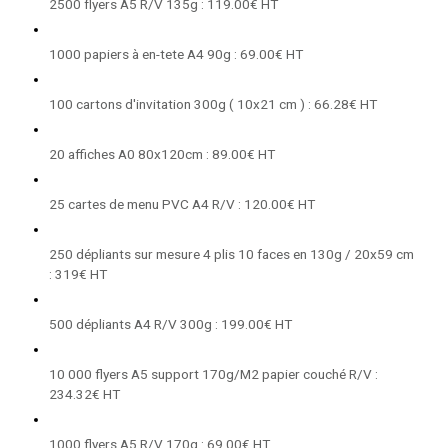
2500 flyers A5 R/V 135g : 119.00€ HT
1000 papiers à en-tete A4 90g : 69.00€ HT
100 cartons d'invitation 300g ( 10x21 cm ) : 66.28€ HT
20 affiches A0 80x120cm : 89.00€ HT
25 cartes de menu PVC A4 R/V : 120.00€ HT
250 dépliants sur mesure 4 plis 10 faces en 130g / 20x59 cm
: 319€ HT
500 dépliants A4 R/V 300g : 199.00€ HT
10 000 flyers A5 support 170g/M2 papier couché R/V :
234.32€ HT
1000 flyers A5 R/V 170g : 69.00€ HT