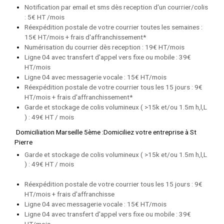
Notification par email et sms dès reception d'un courrier/colis
: 5€ HT /mois
Réexpédition postale de votre courrier toutes les semaines :
15€ HT/mois + frais d'affranchissement*
Numérisation du courrier dès reception : 19€ HT/mois
Ligne 04 avec transfert d'appel vers fixe ou mobile : 39€
HT/mois
Ligne 04 avec messagerie vocale : 15€ HT/mois
Réexpédition postale de votre courrier tous les 15 jours : 9€
HT/mois + frais d'affranchisse
ment*
Garde et stockage de colis volumineux ( >15k et/ou 1.5m h,l,L
) : 49€ HT / mois
Domiciliation Marseille 5ème :Domiciliez votre entreprise à St
Pierre
Garde et stockage de colis volumineux ( >15k et/ou 1.5m h,l,L
) : 49€ HT / mois
Réexpédition postale de votre courrier tous les 15 jours : 9€
HT/mois + frais d'affran
chiss
e
Ligne 04 avec messagerie vocale : 15€ HT/mois
Ligne 04 avec transfert d'appel vers fixe ou mobile : 39€
HT/mois